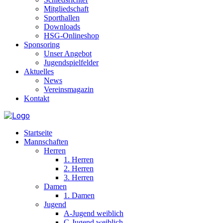
Mitgliedschaft
Sporthallen
Downloads
HSG-Onlineshop
Sponsoring
Unser Angebot
Jugendspielfelder
Aktuelles
News
Vereinsmagazin
Kontakt
Startseite
Mannschaften
Herren
1. Herren
2. Herren
3. Herren
Damen
1. Damen
Jugend
A-Jugend weiblich
C-Jugend weiblich