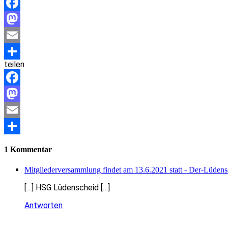
Facebook
Mastodon
Email
teilen
Teilen
Facebook
Mastodon
Email
Teilen
1 Kommentar
Mitgliederversammlung findet am 13.6.2021 statt - Der-Lüdens
[…] HSG Lüdenscheid […]
Antworten