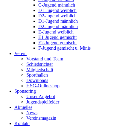
C-Jugend männlich
D1-Jugend weiblich
D2-Jugend weiblich
D1-Jugend männlich
D2-Jugend männlich
E-Jugend weiblich
E1-Jugend gemischt
E2-Jugend gemischt
F-Jugend gemischt u. Minis
Verein
Vorstand und Team
Schiedsrichter
Mitgliedschaft
Sporthallen
Downloads
HSG-Onlineshop
Sponsoring
Unser Angebot
Jugendspielfelder
Aktuelles
News
Vereinsmagazin
Kontakt