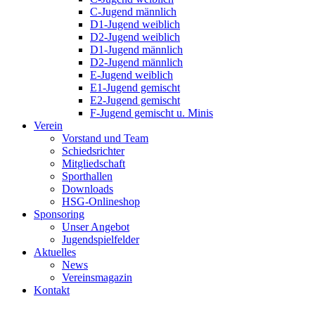
C-Jugend männlich
D1-Jugend weiblich
D2-Jugend weiblich
D1-Jugend männlich
D2-Jugend männlich
E-Jugend weiblich
E1-Jugend gemischt
E2-Jugend gemischt
F-Jugend gemischt u. Minis
Verein
Vorstand und Team
Schiedsrichter
Mitgliedschaft
Sporthallen
Downloads
HSG-Onlineshop
Sponsoring
Unser Angebot
Jugendspielfelder
Aktuelles
News
Vereinsmagazin
Kontakt