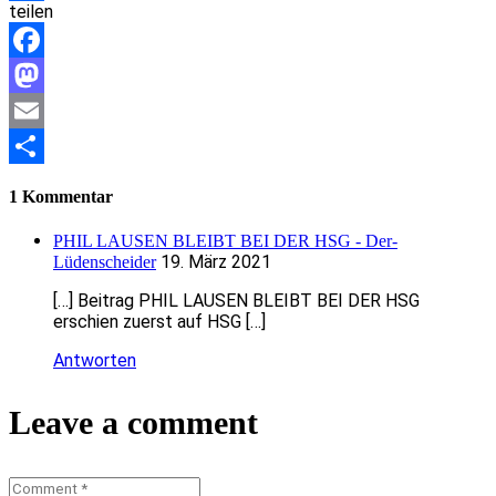
teilen
Teilen
Facebook
Mastodon
Email
Teilen
1 Kommentar
PHIL LAUSEN BLEIBT BEI DER HSG - Der-
19. März 2021
Lüdenscheider
[…] Beitrag PHIL LAUSEN BLEIBT BEI DER HSG
erschien zuerst auf HSG […]
Antworten
Leave a comment