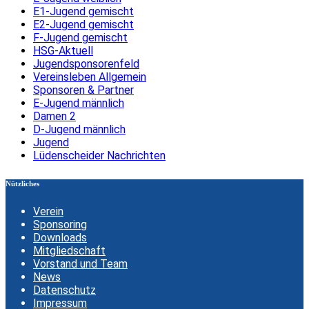
E1-Jugend gemischt
E2-Jugend gemischt
F-Jugend gemischt
HSG-Aktuell
Jugendsponsorenfeld
Vereinsleben Allgemein
Sponsoren & Partner
E-Jugend männlich
Damen 2
D-Jugend männlich
Jugend
Lüdenscheider Nachrichten
Nützliches
Verein
Sponsoring
Downloads
Mitgliedschaft
Vorstand und Team
News
Datenschutz
Impressum