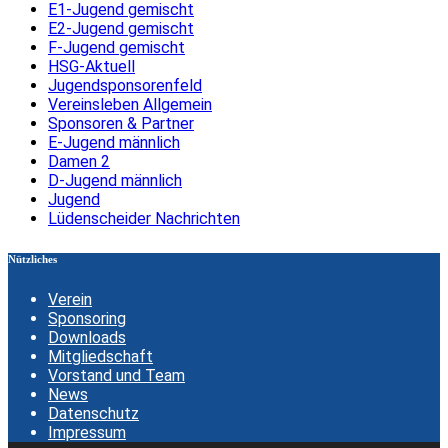
E1-Jugend gemischt
E2-Jugend gemischt
F-Jugend gemischt
HSG-Aktuell
Jugendsponsorenfeld
Vereinsleben Allgemein
Sponsoren & Partner
E-Jugend männlich
Damen 2
D-Jugend männlich
Jugend
Lüdenscheider Nachrichten
Nützliches
Verein
Sponsoring
Downloads
Mitgliedschaft
Vorstand und Team
News
Datenschutz
Impressum