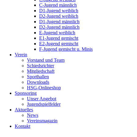
C-Jugend männlich
D1-Jugend weiblich
D2-Jugend weiblich
D1-Jugend männlich
D2-Jugend männlich
E-Jugend weiblich
E1-Jugend gemischt
E2-Jugend gemischt
F-Jugend gemischt u. Minis
Verein
Vorstand und Team
Schiedsrichter
Mitgliedschaft
Sporthallen
Downloads
HSG-Onlineshop
Sponsoring
Unser Angebot
Jugendspielfelder
Aktuelles
News
Vereinsmagazin
Kontakt