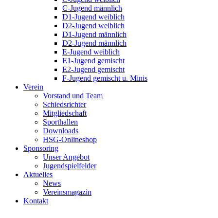
C-Jugend männlich
D1-Jugend weiblich
D2-Jugend weiblich
D1-Jugend männlich
D2-Jugend männlich
E-Jugend weiblich
E1-Jugend gemischt
E2-Jugend gemischt
F-Jugend gemischt u. Minis
Verein
Vorstand und Team
Schiedsrichter
Mitgliedschaft
Sporthallen
Downloads
HSG-Onlineshop
Sponsoring
Unser Angebot
Jugendspielfelder
Aktuelles
News
Vereinsmagazin
Kontakt