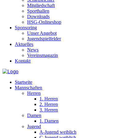
Mitgliedschaft
Sporthallen
Downloads
HSG-Onlineshop
Sponsoring
Unser Angebot
Jugendspielfelder
Aktuelles
News
Vereinsmagazin
Kontakt
Startseite
Mannschaften
Herren
1. Herren
2. Herren
3. Herren
Damen
1. Damen
Jugend
A-Jugend weiblich
C-Jugend weiblich