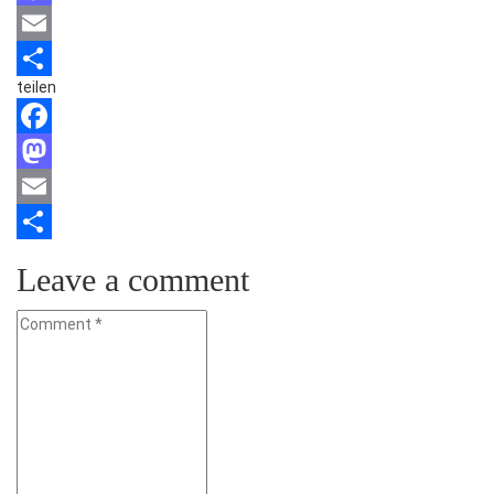
Mastodon
Email
teilen
Teilen
Facebook
Mastodon
Email
Teilen
Leave a comment