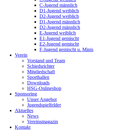
C-Jugend männlich
D1-Jugend weiblich
D2-Jugend weiblich
D1-Jugend männlich
D2-Jugend männlich
E-Jugend weiblich
E1-Jugend gemischt
E2-Jugend gemischt
F-Jugend gemischt u. Minis
Verein
Vorstand und Team
Schiedsrichter
Mitgliedschaft
Sporthallen
Downloads
HSG-Onlineshop
Sponsoring
Unser Angebot
Jugendspielfelder
Aktuelles
News
Vereinsmagazin
Kontakt