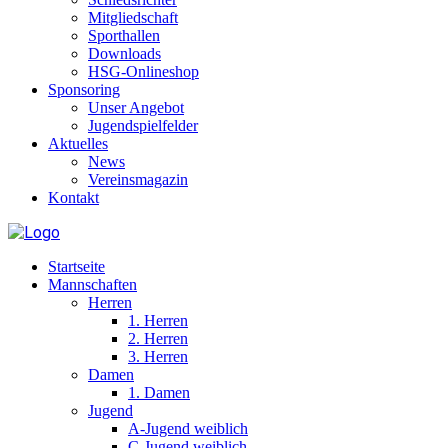
Mitgliedschaft
Sporthallen
Downloads
HSG-Onlineshop
Sponsoring
Unser Angebot
Jugendspielfelder
Aktuelles
News
Vereinsmagazin
Kontakt
Startseite
Mannschaften
Herren
1. Herren
2. Herren
3. Herren
Damen
1. Damen
Jugend
A-Jugend weiblich
C-Jugend weiblich