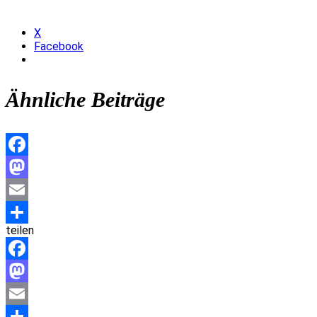
X
Facebook
Ähnliche Beiträge
Facebook
Mastodon
Email
teilen
Teilen
Facebook
Mastodon
Email