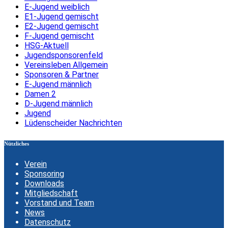
E-Jugend weiblich
E1-Jugend gemischt
E2-Jugend gemischt
F-Jugend gemischt
HSG-Aktuell
Jugendsponsorenfeld
Vereinsleben Allgemein
Sponsoren & Partner
E-Jugend männlich
Damen 2
D-Jugend männlich
Jugend
Lüdenscheider Nachrichten
Nützliches
Verein
Sponsoring
Downloads
Mitgliedschaft
Vorstand und Team
News
Datenschutz