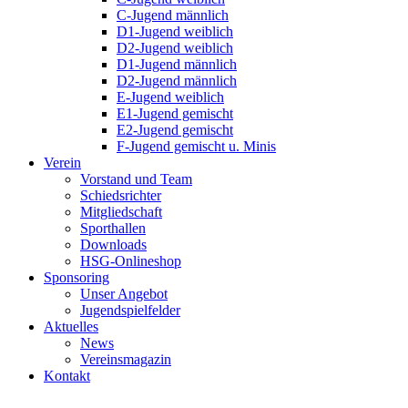
C-Jugend männlich
D1-Jugend weiblich
D2-Jugend weiblich
D1-Jugend männlich
D2-Jugend männlich
E-Jugend weiblich
E1-Jugend gemischt
E2-Jugend gemischt
F-Jugend gemischt u. Minis
Verein
Vorstand und Team
Schiedsrichter
Mitgliedschaft
Sporthallen
Downloads
HSG-Onlineshop
Sponsoring
Unser Angebot
Jugendspielfelder
Aktuelles
News
Vereinsmagazin
Kontakt