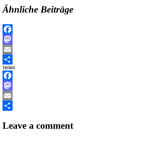
Ähnliche Beiträge
Facebook
Mastodon
Email
teilen
Teilen
Facebook
Mastodon
Email
Teilen
Leave a comment