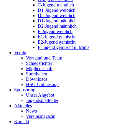
C-Jugend männlich
D1-Jugend weiblich
D2-Jugend weiblich
D1-Jugend männlich
D2-Jugend männlich
E-Jugend weiblich
E1-Jugend gemischt
E2-Jugend gemischt
F-Jugend gemischt u. Minis
Verein
Vorstand und Team
Schiedsrichter
Mitgliedschaft
Sporthallen
Downloads
HSG-Onlineshop
Sponsoring
Unser Angebot
Jugendspielfelder
Aktuelles
News
Vereinsmagazin
Kontakt