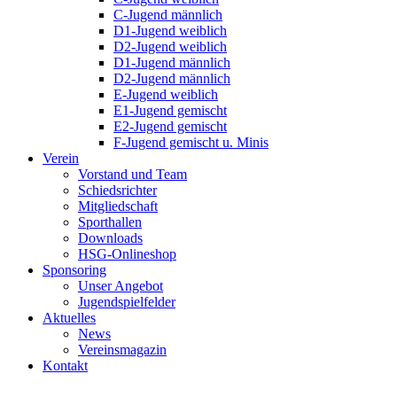
C-Jugend männlich
D1-Jugend weiblich
D2-Jugend weiblich
D1-Jugend männlich
D2-Jugend männlich
E-Jugend weiblich
E1-Jugend gemischt
E2-Jugend gemischt
F-Jugend gemischt u. Minis
Verein
Vorstand und Team
Schiedsrichter
Mitgliedschaft
Sporthallen
Downloads
HSG-Onlineshop
Sponsoring
Unser Angebot
Jugendspielfelder
Aktuelles
News
Vereinsmagazin
Kontakt