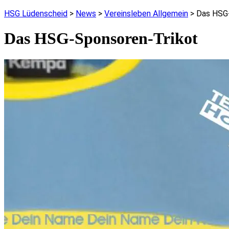
HSG Lüdenscheid
>
News
>
Vereinsleben Allgemein
>
Das HSG-
Das HSG-Sponsoren-Trikot