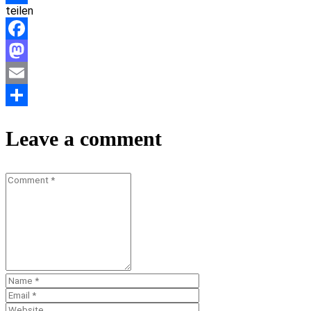
teilen
Teilen
Facebook
Mastodon
Email
Teilen
Leave a comment