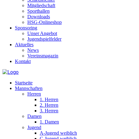
Mitgliedschaft
Sporthallen
Downloads
HSG-Onlineshop
Sponsoring
Unser Angebot
Jugendspielfelder
Aktuelles
News
Vereinsmagazin
Kontakt
Startseite
Mannschaften
Herren
1. Herren
2. Herren
3. Herren
Damen
1. Damen
Jugend
A-Jugend weiblich
C-Jugend weiblich