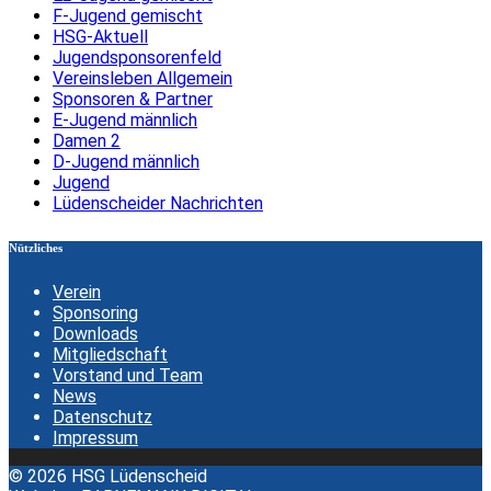
F-Jugend gemischt
HSG-Aktuell
Jugendsponsorenfeld
Vereinsleben Allgemein
Sponsoren & Partner
E-Jugend männlich
Damen 2
D-Jugend männlich
Jugend
Lüdenscheider Nachrichten
Nützliches
Verein
Sponsoring
Downloads
Mitgliedschaft
Vorstand und Team
News
Datenschutz
Impressum
© 2026 HSG Lüdenscheid