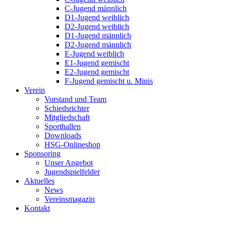
C-Jugend männlich
D1-Jugend weiblich
D2-Jugend weiblich
D1-Jugend männlich
D2-Jugend männlich
E-Jugend weiblich
E1-Jugend gemischt
E2-Jugend gemischt
F-Jugend gemischt u. Minis
Verein
Vorstand und Team
Schiedsrichter
Mitgliedschaft
Sporthallen
Downloads
HSG-Onlineshop
Sponsoring
Unser Angebot
Jugendspielfelder
Aktuelles
News
Vereinsmagazin
Kontakt