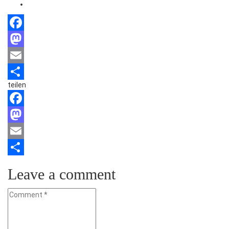
Facebook
Mastodon
Email
teilen
Teilen
Facebook
Mastodon
Email
Teilen
Leave a comment