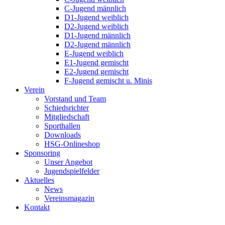
C-Jugend männlich
D1-Jugend weiblich
D2-Jugend weiblich
D1-Jugend männlich
D2-Jugend männlich
E-Jugend weiblich
E1-Jugend gemischt
E2-Jugend gemischt
F-Jugend gemischt u. Minis
Verein
Vorstand und Team
Schiedsrichter
Mitgliedschaft
Sporthallen
Downloads
HSG-Onlineshop
Sponsoring
Unser Angebot
Jugendspielfelder
Aktuelles
News
Vereinsmagazin
Kontakt