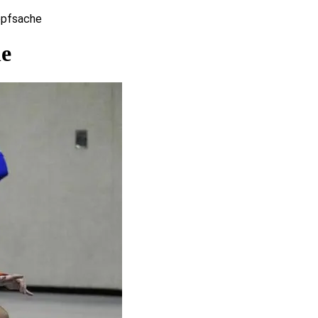
Kopfsache
he