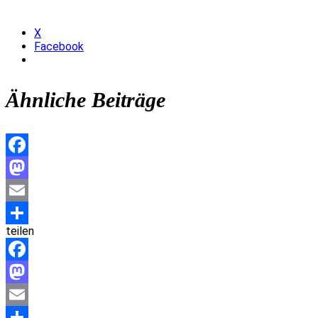
X
Facebook
Ähnliche Beiträge
Facebook
Mastodon
Email
teilen
Teilen
Facebook
Mastodon
Email