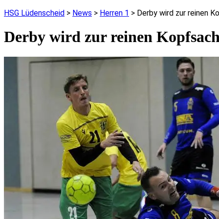
HSG Lüdenscheid
>
News
>
Herren 1
>
Derby wird zur reinen 
Derby wird zur reinen Kopfsac