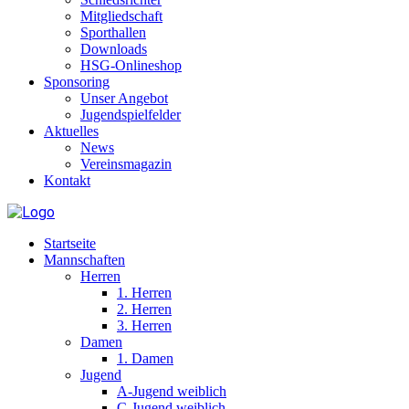
Mitgliedschaft
Sporthallen
Downloads
HSG-Onlineshop
Sponsoring
Unser Angebot
Jugendspielfelder
Aktuelles
News
Vereinsmagazin
Kontakt
Startseite
Mannschaften
Herren
1. Herren
2. Herren
3. Herren
Damen
1. Damen
Jugend
A-Jugend weiblich
C-Jugend weiblich