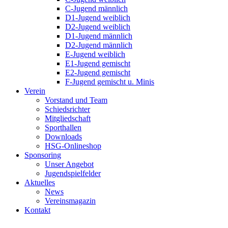
C-Jugend männlich
D1-Jugend weiblich
D2-Jugend weiblich
D1-Jugend männlich
D2-Jugend männlich
E-Jugend weiblich
E1-Jugend gemischt
E2-Jugend gemischt
F-Jugend gemischt u. Minis
Verein
Vorstand und Team
Schiedsrichter
Mitgliedschaft
Sporthallen
Downloads
HSG-Onlineshop
Sponsoring
Unser Angebot
Jugendspielfelder
Aktuelles
News
Vereinsmagazin
Kontakt