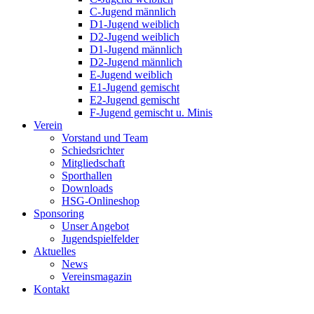
C-Jugend männlich
D1-Jugend weiblich
D2-Jugend weiblich
D1-Jugend männlich
D2-Jugend männlich
E-Jugend weiblich
E1-Jugend gemischt
E2-Jugend gemischt
F-Jugend gemischt u. Minis
Verein
Vorstand und Team
Schiedsrichter
Mitgliedschaft
Sporthallen
Downloads
HSG-Onlineshop
Sponsoring
Unser Angebot
Jugendspielfelder
Aktuelles
News
Vereinsmagazin
Kontakt