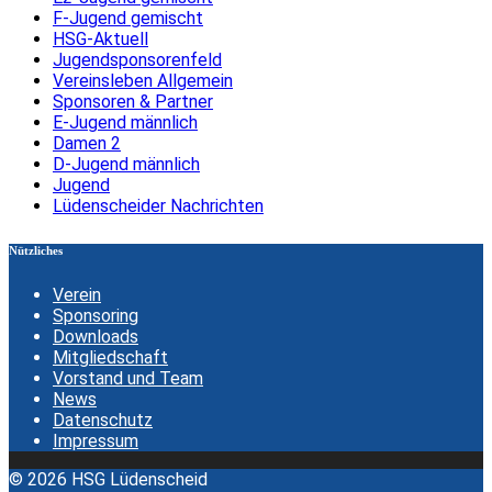
F-Jugend gemischt
HSG-Aktuell
Jugendsponsorenfeld
Vereinsleben Allgemein
Sponsoren & Partner
E-Jugend männlich
Damen 2
D-Jugend männlich
Jugend
Lüdenscheider Nachrichten
Nützliches
Verein
Sponsoring
Downloads
Mitgliedschaft
Vorstand und Team
News
Datenschutz
Impressum
© 2026 HSG Lüdenscheid