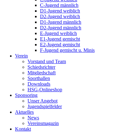
C-Jugend männlich
D1-Jugend weiblich
D2-Jugend weiblich
D1-Jugend männlich
D2-Jugend männlich
E-Jugend weiblich
E1-Jugend gemischt
E2-Jugend gemischt
F-Jugend gemischt u. Minis
Verein
Vorstand und Team
Schiedsrichter
Mitgliedschaft
Sporthallen
Downloads
HSG-Onlineshop
Sponsoring
Unser Angebot
Jugendspielfelder
Aktuelles
News
Vereinsmagazin
Kontakt