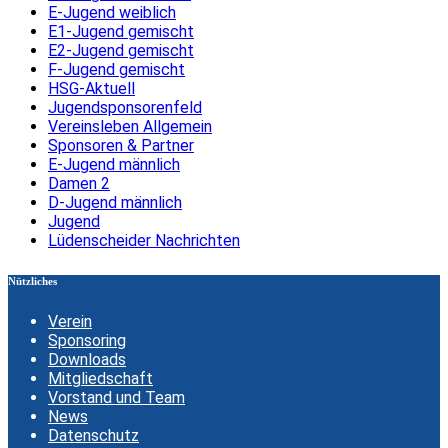
E-Jugend weiblich
E1-Jugend gemischt
E2-Jugend gemischt
F-Jugend gemischt
HSG-Aktuell
Jugendsponsorenfeld
Vereinsleben Allgemein
Sponsoren & Partner
E-Jugend männlich
Damen 2
D-Jugend männlich
Jugend
Lüdenscheider Nachrichten
Nützliches
Verein
Sponsoring
Downloads
Mitgliedschaft
Vorstand und Team
News
Datenschutz