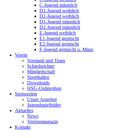
C-Jugend männlich
D1-Jugend weiblich
D2-Jugend weiblich
D1-Jugend männlich
D2-Jugend männlich
E-Jugend weiblich
E1-Jugend gemischt
E2-Jugend gemischt
F-Jugend gemischt u. Minis
Verein
Vorstand und Team
Schiedsrichter
Mitgliedschaft
Sporthallen
Downloads
HSG-Onlineshop
Sponsoring
Unser Angebot
Jugendspielfelder
Aktuelles
News
Vereinsmagazin
Kontakt