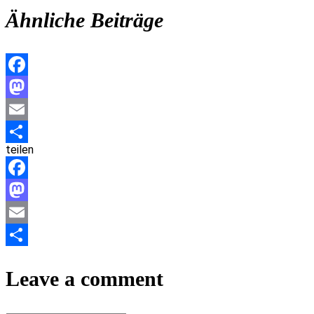
Ähnliche Beiträge
Facebook
Mastodon
Email
teilen
Teilen
Facebook
Mastodon
Email
Teilen
Leave a comment