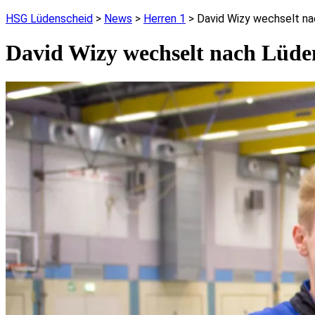
HSG Lüdenscheid
>
News
>
Herren 1
>
David Wizy wechselt n
David Wizy wechselt nach Lüde