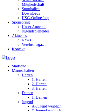
Mitgliedschaft
Sporthallen
Downloads
HSG-Onlineshop
Sponsoring
Unser Angebot
Jugendspielfelder
Aktuelles
News
Vereinsmagazin
Kontakt
Startseite
Mannschaften
Herren
1. Herren
2. Herren
3. Herren
Damen
1. Damen
Jugend
A-Jugend weiblich
C-Jugend weiblich