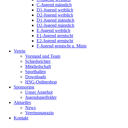
C-Jugend männlich
D1-Jugend weiblich
D2-Jugend weiblich
D1-Jugend männlich
D2-Jugend männlich
E-Jugend weiblich
E1-Jugend gemischt
E2-Jugend gemischt
F-Jugend gemischt u. Minis
Verein
Vorstand und Team
Schiedsrichter
Mitgliedschaft
Sporthallen
Downloads
HSG-Onlineshop
Sponsoring
Unser Angebot
Jugendspielfelder
Aktuelles
News
Vereinsmagazin
Kontakt