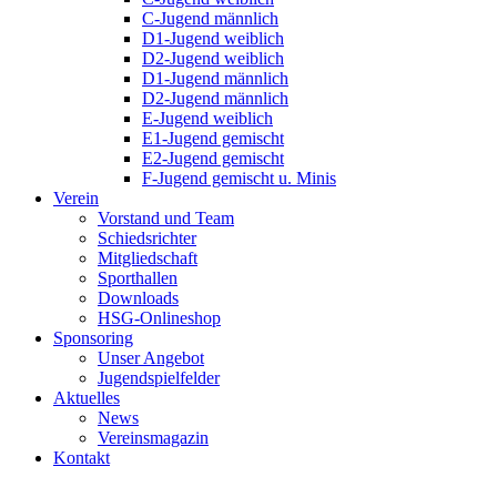
C-Jugend männlich
D1-Jugend weiblich
D2-Jugend weiblich
D1-Jugend männlich
D2-Jugend männlich
E-Jugend weiblich
E1-Jugend gemischt
E2-Jugend gemischt
F-Jugend gemischt u. Minis
Verein
Vorstand und Team
Schiedsrichter
Mitgliedschaft
Sporthallen
Downloads
HSG-Onlineshop
Sponsoring
Unser Angebot
Jugendspielfelder
Aktuelles
News
Vereinsmagazin
Kontakt