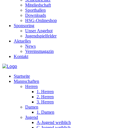
Mitgliedschaft
Sporthallen
Downloads
HSG-Onlineshop
Sponsoring
Unser Angebot
Jugendspielfelder
Aktuelles
News
Vereinsmagazin
Kontakt
Startseite
Mannschaften
Herren
1. Herren
2. Herren
3. Herren
Damen
1. Damen
Jugend
A-Jugend weiblich
C-Jugend weiblich