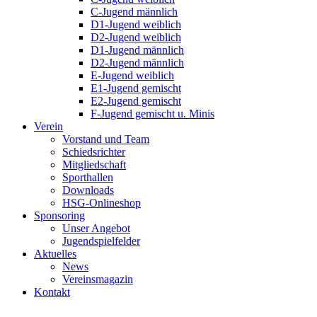
C-Jugend männlich
D1-Jugend weiblich
D2-Jugend weiblich
D1-Jugend männlich
D2-Jugend männlich
E-Jugend weiblich
E1-Jugend gemischt
E2-Jugend gemischt
F-Jugend gemischt u. Minis
Verein
Vorstand und Team
Schiedsrichter
Mitgliedschaft
Sporthallen
Downloads
HSG-Onlineshop
Sponsoring
Unser Angebot
Jugendspielfelder
Aktuelles
News
Vereinsmagazin
Kontakt