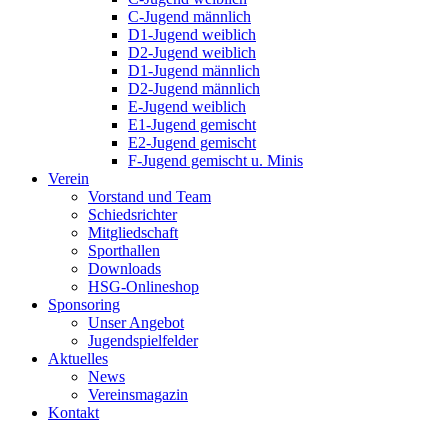
C-Jugend männlich
D1-Jugend weiblich
D2-Jugend weiblich
D1-Jugend männlich
D2-Jugend männlich
E-Jugend weiblich
E1-Jugend gemischt
E2-Jugend gemischt
F-Jugend gemischt u. Minis
Verein
Vorstand und Team
Schiedsrichter
Mitgliedschaft
Sporthallen
Downloads
HSG-Onlineshop
Sponsoring
Unser Angebot
Jugendspielfelder
Aktuelles
News
Vereinsmagazin
Kontakt