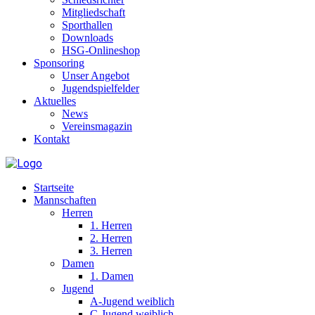
Mitgliedschaft
Sporthallen
Downloads
HSG-Onlineshop
Sponsoring
Unser Angebot
Jugendspielfelder
Aktuelles
News
Vereinsmagazin
Kontakt
Startseite
Mannschaften
Herren
1. Herren
2. Herren
3. Herren
Damen
1. Damen
Jugend
A-Jugend weiblich
C-Jugend weiblich