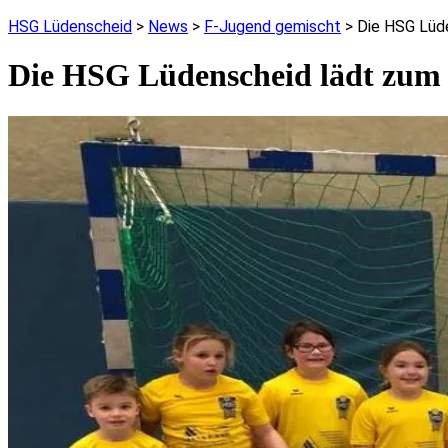
HSG Lüdenscheid
>
News
>
F-Jugend gemischt
>
Die HSG Lüde
Die HSG Lüdenscheid lädt zum F