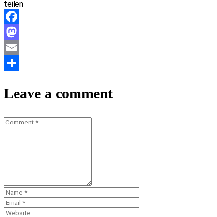
teilen
Teilen
Facebook
Mastodon
Email
Teilen
Leave a comment