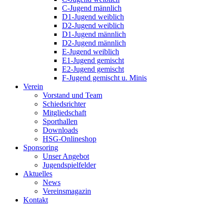
C-Jugend männlich
D1-Jugend weiblich
D2-Jugend weiblich
D1-Jugend männlich
D2-Jugend männlich
E-Jugend weiblich
E1-Jugend gemischt
E2-Jugend gemischt
F-Jugend gemischt u. Minis
Verein
Vorstand und Team
Schiedsrichter
Mitgliedschaft
Sporthallen
Downloads
HSG-Onlineshop
Sponsoring
Unser Angebot
Jugendspielfelder
Aktuelles
News
Vereinsmagazin
Kontakt