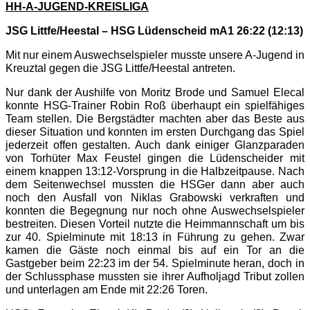
HH-A-JUGEND-KREISLIGA
JSG Littfe/Heestal – HSG Lüdenscheid mA1 26:22 (12:13)
Mit nur einem Auswechselspieler musste unsere A-Jugend in
Kreuztal gegen die JSG Littfe/Heestal antreten.
Nur dank der Aushilfe von Moritz Brode und Samuel Elecal
konnte HSG-Trainer Robin Roß überhaupt ein spielfähiges
Team stellen. Die Bergstädter machten aber das Beste aus
dieser Situation und konnten im ersten Durchgang das Spiel
jederzeit offen gestalten. Auch dank einiger Glanzparaden
von Torhüter Max Feustel gingen die Lüdenscheider mit
einem knappen 13:12-Vorsprung in die Halbzeitpause. Nach
dem Seitenwechsel mussten die HSGer dann aber auch
noch den Ausfall von Niklas Grabowski verkraften und
konnten die Begegnung nur noch ohne Auswechselspieler
bestreiten. Diesen Vorteil nutzte die Heimmannschaft um bis
zur 40. Spielminute mit 18:13 in Führung zu gehen. Zwar
kamen die Gäste noch einmal bis auf ein Tor an die
Gastgeber beim 22:23 im der 54. Spielminute heran, doch in
der Schlussphase mussten sie ihrer Aufholjagd Tribut zollen
und unterlagen am Ende mit 22:26 Toren.