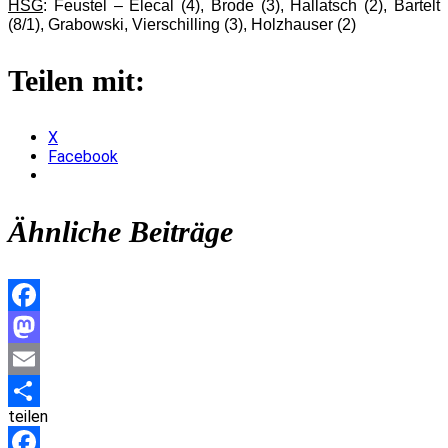
HSG
: Feustel – Elecal (4), Brode (3), Hallatsch (2), Bartelt
(8/1), Grabowski, Vierschilling (3), Holzhauser (2)
Teilen mit:
X
Facebook
Ähnliche Beiträge
Facebook
Mastodon
Email
teilen
Teilen