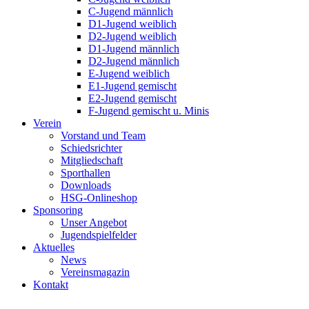
C-Jugend männlich
D1-Jugend weiblich
D2-Jugend weiblich
D1-Jugend männlich
D2-Jugend männlich
E-Jugend weiblich
E1-Jugend gemischt
E2-Jugend gemischt
F-Jugend gemischt u. Minis
Verein
Vorstand und Team
Schiedsrichter
Mitgliedschaft
Sporthallen
Downloads
HSG-Onlineshop
Sponsoring
Unser Angebot
Jugendspielfelder
Aktuelles
News
Vereinsmagazin
Kontakt