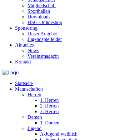
Mitgliedschaft
Sporthallen
Downloads
HSG-Onlineshop
Sponsoring
Unser Angebot
Jugendspielfelder
Aktuelles
News
Vereinsmagazin
Kontakt
Startseite
Mannschaften
Herren
1. Herren
2. Herren
3. Herren
Damen
1. Damen
Jugend
A-Jugend weiblich
C-Jugend weiblich