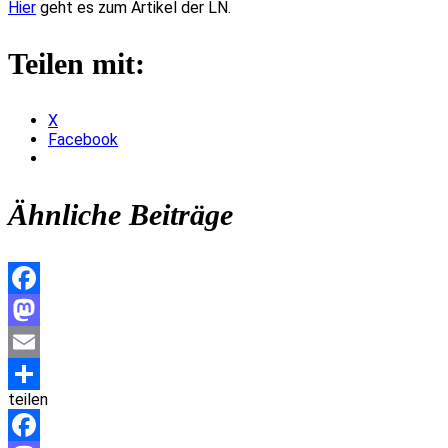
Hier
geht es zum Artikel der LN.
Teilen mit:
X
Facebook
Ähnliche Beiträge
Facebook
Mastodon
Email
teilen
Teilen