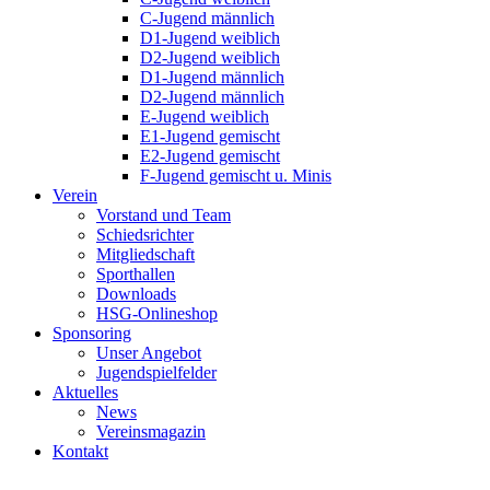
C-Jugend männlich
D1-Jugend weiblich
D2-Jugend weiblich
D1-Jugend männlich
D2-Jugend männlich
E-Jugend weiblich
E1-Jugend gemischt
E2-Jugend gemischt
F-Jugend gemischt u. Minis
Verein
Vorstand und Team
Schiedsrichter
Mitgliedschaft
Sporthallen
Downloads
HSG-Onlineshop
Sponsoring
Unser Angebot
Jugendspielfelder
Aktuelles
News
Vereinsmagazin
Kontakt