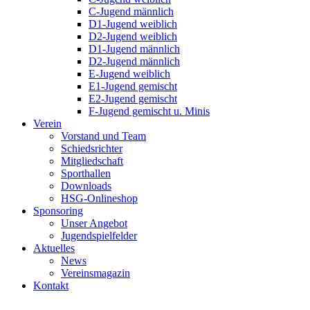
C-Jugend männlich
D1-Jugend weiblich
D2-Jugend weiblich
D1-Jugend männlich
D2-Jugend männlich
E-Jugend weiblich
E1-Jugend gemischt
E2-Jugend gemischt
F-Jugend gemischt u. Minis
Verein
Vorstand und Team
Schiedsrichter
Mitgliedschaft
Sporthallen
Downloads
HSG-Onlineshop
Sponsoring
Unser Angebot
Jugendspielfelder
Aktuelles
News
Vereinsmagazin
Kontakt