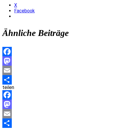
X
Facebook
Ähnliche Beiträge
Facebook
Mastodon
Email
teilen
Teilen
Facebook
Mastodon
Email