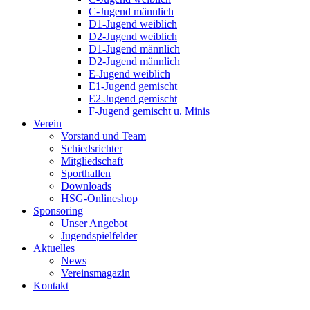
C-Jugend männlich
D1-Jugend weiblich
D2-Jugend weiblich
D1-Jugend männlich
D2-Jugend männlich
E-Jugend weiblich
E1-Jugend gemischt
E2-Jugend gemischt
F-Jugend gemischt u. Minis
Verein
Vorstand und Team
Schiedsrichter
Mitgliedschaft
Sporthallen
Downloads
HSG-Onlineshop
Sponsoring
Unser Angebot
Jugendspielfelder
Aktuelles
News
Vereinsmagazin
Kontakt