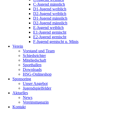
C-Jugend männlich
D1-Jugend weiblich
D2-Jugend weiblich
D1-Jugend männlich
D2-Jugend männlich
E-Jugend weiblich
E1-Jugend gemischt
E2-Jugend gemischt
F-Jugend gemischt u. Minis
Verein
Vorstand und Team
Schiedsrichter
Mitgliedschaft
Sporthallen
Downloads
HSG-Onlineshop
Sponsoring
Unser Angebot
Jugendspielfelder
Aktuelles
News
Vereinsmagazin
Kontakt