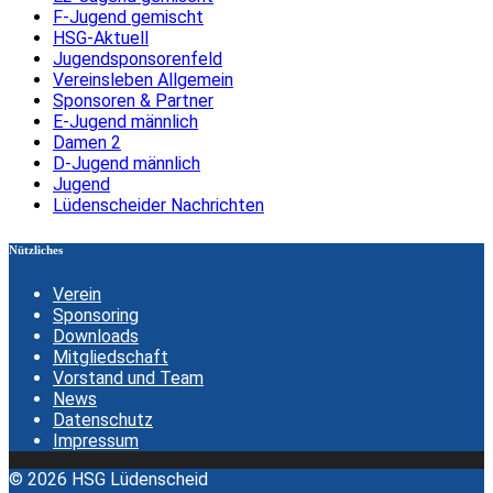
F-Jugend gemischt
HSG-Aktuell
Jugendsponsorenfeld
Vereinsleben Allgemein
Sponsoren & Partner
E-Jugend männlich
Damen 2
D-Jugend männlich
Jugend
Lüdenscheider Nachrichten
Nützliches
Verein
Sponsoring
Downloads
Mitgliedschaft
Vorstand und Team
News
Datenschutz
Impressum
© 2026 HSG Lüdenscheid