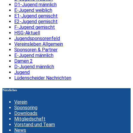
D1-Jugend männlich
E-Jugend weiblich
E1-Jugend gemischt
E2-Jugend gemischt
F-Jugend gemischt
HSG-Aktuell
Jugendsponsorenfeld
Vereinsleben Allgemein
Sponsoren & Partner
E-Jugend männlich
Damen 2
D-Jugend männlich
Jugend
Lüdenscheider Nachrichten
Nützliches
Verein
Sponsoring
Downloads
Mitgliedschaft
Vorstand und Team
News