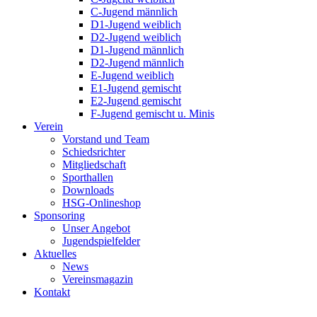
C-Jugend männlich
D1-Jugend weiblich
D2-Jugend weiblich
D1-Jugend männlich
D2-Jugend männlich
E-Jugend weiblich
E1-Jugend gemischt
E2-Jugend gemischt
F-Jugend gemischt u. Minis
Verein
Vorstand und Team
Schiedsrichter
Mitgliedschaft
Sporthallen
Downloads
HSG-Onlineshop
Sponsoring
Unser Angebot
Jugendspielfelder
Aktuelles
News
Vereinsmagazin
Kontakt