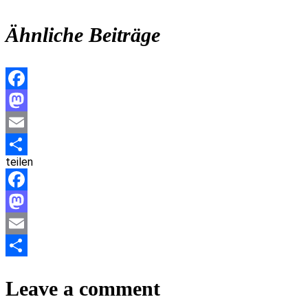
Ähnliche Beiträge
Facebook
Mastodon
Email
teilen
Teilen
Facebook
Mastodon
Email
Teilen
Leave a comment