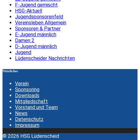
F-Jugend gemischt
HSG-Aktuell
Jugendsponsorenfeld
Vereinsleben Allgemein
Sponsoren & Partner
E-Jugend männlich
Damen 2
D-Jugend männlich
Jugend
Lüdenscheider Nachrichten
Nützliches
Verein
Sponsoring
Downloads
Mitgliedschaft
Vorstand und Team
News
Datenschutz
Impressum
© 2026 HSG Lüdenscheid