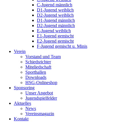
C-Jugend männlich
D1-Jugend weiblich
D2-Jugend weiblich
D1-Jugend männlich
D2-Jugend männlich
E-Jugend weiblich
E1-Jugend gemischt
E2-Jugend gemischt
F-Jugend gemischt u. Minis
Verein
Vorstand und Team
Schiedsrichter
Mitgliedschaft
Sporthallen
Downloads
HSG-Onlineshop
Sponsoring
Unser Angebot
Jugendspielfelder
Aktuelles
News
Vereinsmagazin
Kontakt