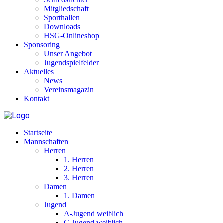
Mitgliedschaft
Sporthallen
Downloads
HSG-Onlineshop
Sponsoring
Unser Angebot
Jugendspielfelder
Aktuelles
News
Vereinsmagazin
Kontakt
Startseite
Mannschaften
Herren
1. Herren
2. Herren
3. Herren
Damen
1. Damen
Jugend
A-Jugend weiblich
C-Jugend weiblich