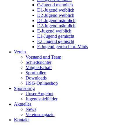
C-Jugend männlich
D1-Jugend weiblich
D2-Jugend weiblich
D1-Jugend männlich
D2-Jugend männlich
E-Jugend weiblich
E1-Jugend gemischt
E2-Jugend gemischt
F-Jugend gemischt u. Minis
Verein
Vorstand und Team
Schiedsrichter
Mitgliedschaft
Sporthallen
Downloads
HSG-Onlineshop
Sponsoring
Unser Angebot
Jugendspielfelder
Aktuelles
News
Vereinsmagazin
Kontakt