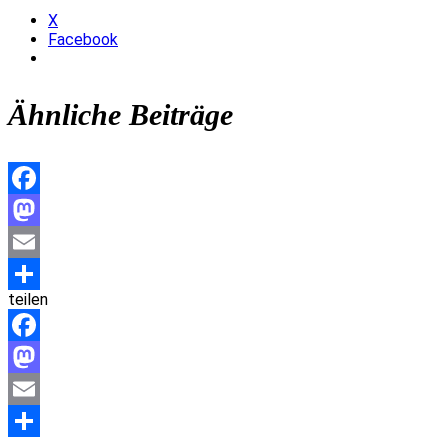
X
Facebook
Ähnliche Beiträge
Facebook
Mastodon
Email
teilen
Teilen
Facebook
Mastodon
Email