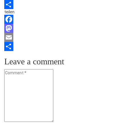
Email
teilen
Teilen
Facebook
Mastodon
Email
Teilen
Leave a comment