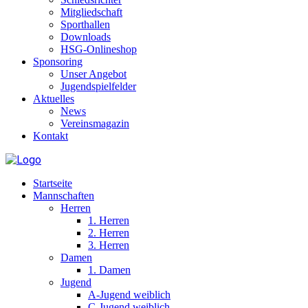
Mitgliedschaft
Sporthallen
Downloads
HSG-Onlineshop
Sponsoring
Unser Angebot
Jugendspielfelder
Aktuelles
News
Vereinsmagazin
Kontakt
Startseite
Mannschaften
Herren
1. Herren
2. Herren
3. Herren
Damen
1. Damen
Jugend
A-Jugend weiblich
C-Jugend weiblich