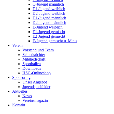
C-Jugend männlich
D1-Jugend weiblich
D2-Jugend weiblich
D1-Jugend männlich
D2-Jugend männlich
E-Jugend weiblich
E1-Jugend gemischt
E2-Jugend gemischt
F-Jugend gemischt u. Minis
Verein
Vorstand und Team
Schiedsrichter
Mitgliedschaft
Sporthallen
Downloads
HSG-Onlineshop
Sponsoring
Unser Angebot
Jugendspielfelder
Aktuelles
News
Vereinsmagazin
Kontakt