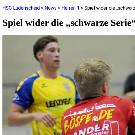
HSG Lüdenscheid
>
News
>
Herren 1
>
Spiel wider die „schwarz
Spiel wider die „schwarze Serie