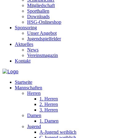
Mitgliedschaft
Sporthallen
Downloads
HSG-Onlineshop
Sponsoring
Unser Angebot
Jugendspielfelder
Aktuelles
News
Vereinsmagazin
Kontakt
Startseite
Mannschaften
Herren
1. Herren
2. Herren
3. Herren
Damen
1. Damen
Jugend
A-Jugend weiblich
C-Jugend weiblich