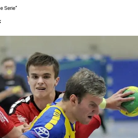
e Serie“
“