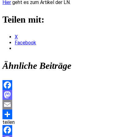
Hier
geht es zum Artikel der LN.
Teilen mit:
X
Facebook
Ähnliche Beiträge
Facebook
Mastodon
Email
teilen
Teilen