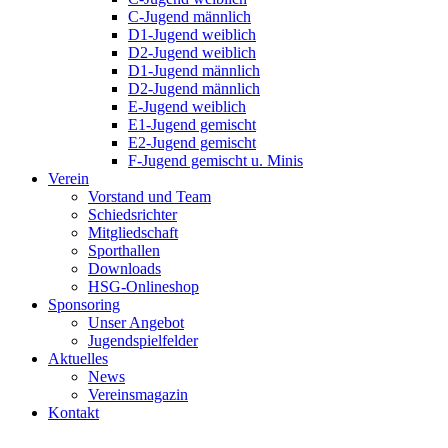
C-Jugend männlich
D1-Jugend weiblich
D2-Jugend weiblich
D1-Jugend männlich
D2-Jugend männlich
E-Jugend weiblich
E1-Jugend gemischt
E2-Jugend gemischt
F-Jugend gemischt u. Minis
Verein
Vorstand und Team
Schiedsrichter
Mitgliedschaft
Sporthallen
Downloads
HSG-Onlineshop
Sponsoring
Unser Angebot
Jugendspielfelder
Aktuelles
News
Vereinsmagazin
Kontakt