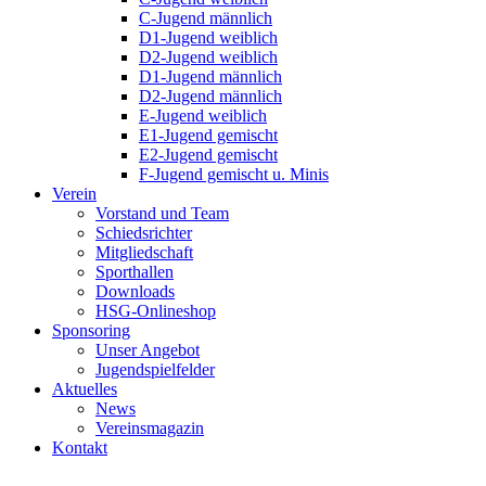
C-Jugend männlich
D1-Jugend weiblich
D2-Jugend weiblich
D1-Jugend männlich
D2-Jugend männlich
E-Jugend weiblich
E1-Jugend gemischt
E2-Jugend gemischt
F-Jugend gemischt u. Minis
Verein
Vorstand und Team
Schiedsrichter
Mitgliedschaft
Sporthallen
Downloads
HSG-Onlineshop
Sponsoring
Unser Angebot
Jugendspielfelder
Aktuelles
News
Vereinsmagazin
Kontakt