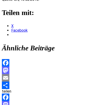
Teilen mit:
X
Facebook
Ähnliche Beiträge
Facebook
Mastodon
Email
teilen
Teilen
Facebook