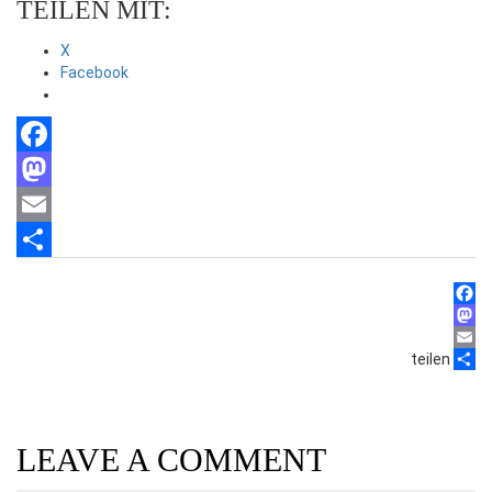
TEILEN MIT:
X
Facebook
Facebook
Mastodon
Email
Teilen
Face
Mast
teilen
Email
Teile
LEAVE A COMMENT