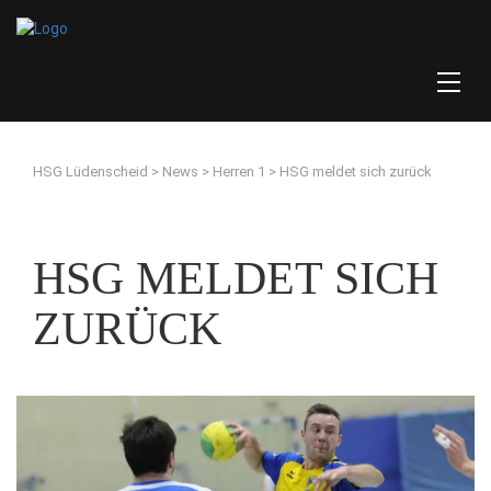
HSG Lüdenscheid
>
News
>
Herren 1
>
HSG meldet sich zurück
HSG MELDET SICH
ZURÜCK