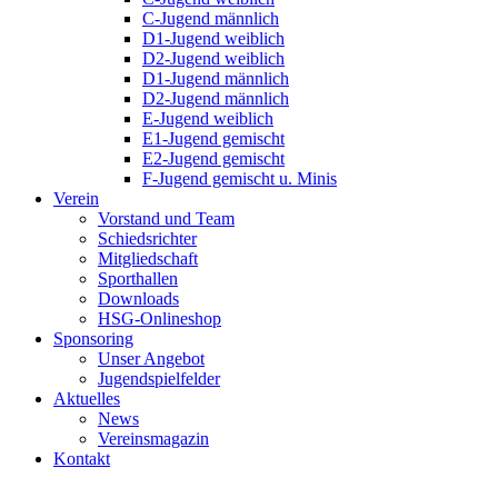
C-Jugend männlich
D1-Jugend weiblich
D2-Jugend weiblich
D1-Jugend männlich
D2-Jugend männlich
E-Jugend weiblich
E1-Jugend gemischt
E2-Jugend gemischt
F-Jugend gemischt u. Minis
Verein
Vorstand und Team
Schiedsrichter
Mitgliedschaft
Sporthallen
Downloads
HSG-Onlineshop
Sponsoring
Unser Angebot
Jugendspielfelder
Aktuelles
News
Vereinsmagazin
Kontakt