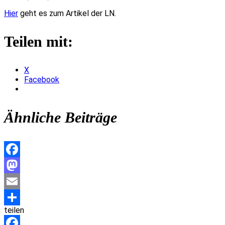
Hier
geht es zum Artikel der LN.
Teilen mit:
X
Facebook
Ähnliche Beiträge
Facebook
Mastodon
Email
teilen
Teilen