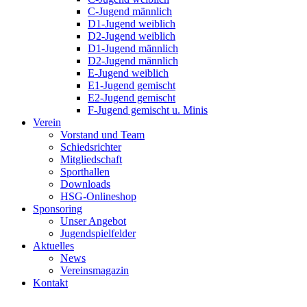
C-Jugend männlich
D1-Jugend weiblich
D2-Jugend weiblich
D1-Jugend männlich
D2-Jugend männlich
E-Jugend weiblich
E1-Jugend gemischt
E2-Jugend gemischt
F-Jugend gemischt u. Minis
Verein
Vorstand und Team
Schiedsrichter
Mitgliedschaft
Sporthallen
Downloads
HSG-Onlineshop
Sponsoring
Unser Angebot
Jugendspielfelder
Aktuelles
News
Vereinsmagazin
Kontakt