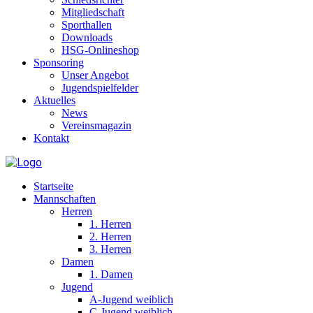
Mitgliedschaft
Sporthallen
Downloads
HSG-Onlineshop
Sponsoring
Unser Angebot
Jugendspielfelder
Aktuelles
News
Vereinsmagazin
Kontakt
Startseite
Mannschaften
Herren
1. Herren
2. Herren
3. Herren
Damen
1. Damen
Jugend
A-Jugend weiblich
C-Jugend weiblich