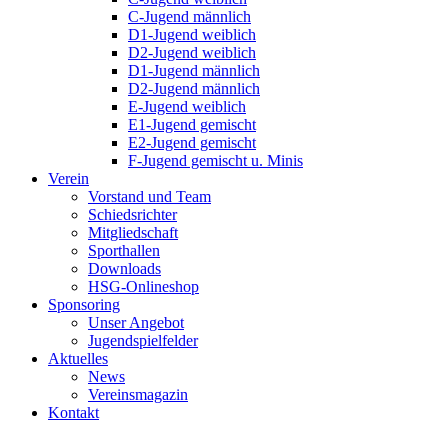
C-Jugend männlich
D1-Jugend weiblich
D2-Jugend weiblich
D1-Jugend männlich
D2-Jugend männlich
E-Jugend weiblich
E1-Jugend gemischt
E2-Jugend gemischt
F-Jugend gemischt u. Minis
Verein
Vorstand und Team
Schiedsrichter
Mitgliedschaft
Sporthallen
Downloads
HSG-Onlineshop
Sponsoring
Unser Angebot
Jugendspielfelder
Aktuelles
News
Vereinsmagazin
Kontakt