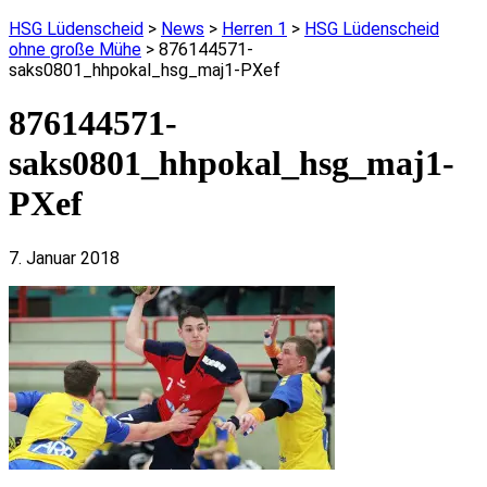
HSG Lüdenscheid
>
News
>
Herren 1
>
HSG Lüdenscheid
ohne große Mühe
>
876144571-
saks0801_hhpokal_hsg_maj1-PXef
876144571-
saks0801_hhpokal_hsg_maj1-
PXef
7. Januar 2018