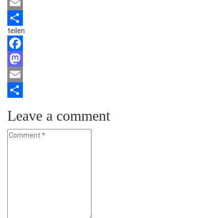
Mastodon
Email
teilen
Teilen
Facebook
Mastodon
Email
Teilen
Leave a comment