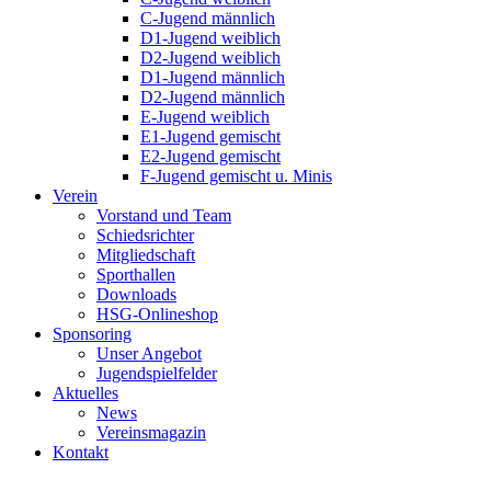
C-Jugend männlich
D1-Jugend weiblich
D2-Jugend weiblich
D1-Jugend männlich
D2-Jugend männlich
E-Jugend weiblich
E1-Jugend gemischt
E2-Jugend gemischt
F-Jugend gemischt u. Minis
Verein
Vorstand und Team
Schiedsrichter
Mitgliedschaft
Sporthallen
Downloads
HSG-Onlineshop
Sponsoring
Unser Angebot
Jugendspielfelder
Aktuelles
News
Vereinsmagazin
Kontakt