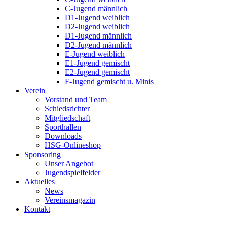
C-Jugend männlich
D1-Jugend weiblich
D2-Jugend weiblich
D1-Jugend männlich
D2-Jugend männlich
E-Jugend weiblich
E1-Jugend gemischt
E2-Jugend gemischt
F-Jugend gemischt u. Minis
Verein
Vorstand und Team
Schiedsrichter
Mitgliedschaft
Sporthallen
Downloads
HSG-Onlineshop
Sponsoring
Unser Angebot
Jugendspielfelder
Aktuelles
News
Vereinsmagazin
Kontakt