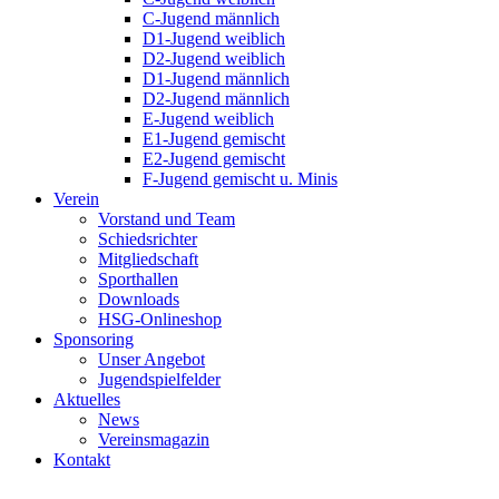
C-Jugend männlich
D1-Jugend weiblich
D2-Jugend weiblich
D1-Jugend männlich
D2-Jugend männlich
E-Jugend weiblich
E1-Jugend gemischt
E2-Jugend gemischt
F-Jugend gemischt u. Minis
Verein
Vorstand und Team
Schiedsrichter
Mitgliedschaft
Sporthallen
Downloads
HSG-Onlineshop
Sponsoring
Unser Angebot
Jugendspielfelder
Aktuelles
News
Vereinsmagazin
Kontakt