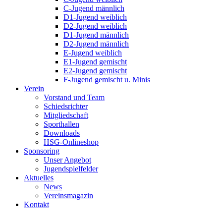
C-Jugend männlich
D1-Jugend weiblich
D2-Jugend weiblich
D1-Jugend männlich
D2-Jugend männlich
E-Jugend weiblich
E1-Jugend gemischt
E2-Jugend gemischt
F-Jugend gemischt u. Minis
Verein
Vorstand und Team
Schiedsrichter
Mitgliedschaft
Sporthallen
Downloads
HSG-Onlineshop
Sponsoring
Unser Angebot
Jugendspielfelder
Aktuelles
News
Vereinsmagazin
Kontakt