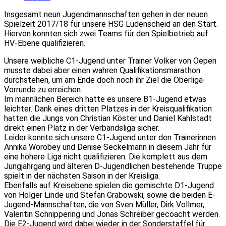
Insgesamt neun Jugendmannschaften gehen in der neuen
Spielzeit 2017/18 für unsere HSG Lüdenscheid an den Start.
Hiervon konnten sich zwei Teams für den Spielbetrieb auf
HV-Ebene qualifizieren.
Unsere weibliche C1-Jugend unter Trainer Volker von Oepen
musste dabei aber einen wahren Qualifikationsmarathon
durchstehen, um am Ende doch noch ihr Ziel die Oberliga-
Vorrunde zu erreichen.
Im männlichen Bereich hatte es unsere B1-Jugend etwas
leichter. Dank eines dritten Platzes in der Kreisqualifikation
hatten die Jungs von Christian Köster und Daniel Kahlstadt
direkt einen Platz in der Verbandsliga sicher.
Leider konnte sich unsere C1-Jugend unter den Trainerinnen
Annika Worobey und Denise Seckelmann in diesem Jahr für
eine höhere Liga nicht qualifizieren. Die komplett aus dem
Jungjahrgang und älteren D-Jugendlichen bestehende Truppe
spielt in der nächsten Saison in der Kreisliga.
Ebenfalls auf Kreisebene spielen die gemischte D1-Jugend
von Holger Linde und Stefan Grabowski, sowie die beiden E-
Jugend-Mannschaften, die von Sven Müller, Dirk Vollmer,
Valentin Schnippering und Jonas Schreiber gecoacht werden.
Die E2-Jugend wird dabei wieder in der Sonderstaffel für