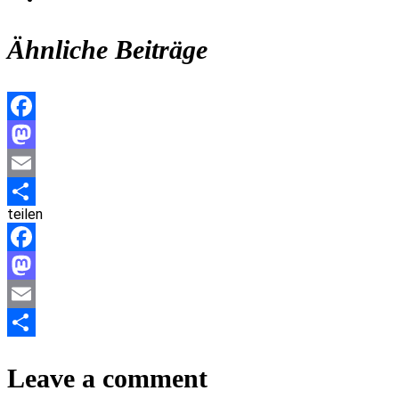
Ähnliche Beiträge
Facebook
Mastodon
Email
teilen
Teilen
Facebook
Mastodon
Email
Teilen
Leave a comment