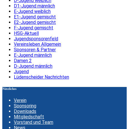
D-Jugend weiblich
D1-Jugend männlich
E-Jugend weiblich
E1-Jugend gemischt
E2-Jugend gemischt
F-Jugend gemischt
HSG-Aktuell
Jugendsponsorenfeld
Vereinsleben Allgemein
Sponsoren & Partner
E-Jugend männlich
Damen 2
D-Jugend männlich
Jugend
Lüdenscheider Nachrichten
Nützliches
Verein
Sponsoring
Downloads
Mitgliedschaft
Vorstand und Team
News