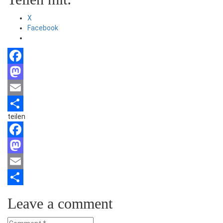
X
Facebook
Facebook
Mastodon
Email
teilen
Teilen
Facebook
Mastodon
Email
Teilen
Leave a comment