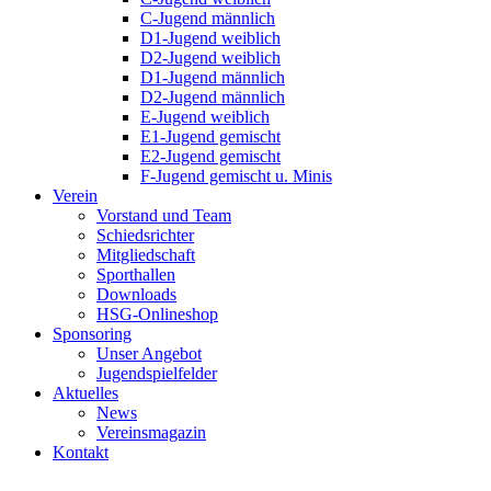
C-Jugend männlich
D1-Jugend weiblich
D2-Jugend weiblich
D1-Jugend männlich
D2-Jugend männlich
E-Jugend weiblich
E1-Jugend gemischt
E2-Jugend gemischt
F-Jugend gemischt u. Minis
Verein
Vorstand und Team
Schiedsrichter
Mitgliedschaft
Sporthallen
Downloads
HSG-Onlineshop
Sponsoring
Unser Angebot
Jugendspielfelder
Aktuelles
News
Vereinsmagazin
Kontakt