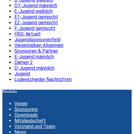
D1-Jugend männlich
E-Jugend weiblich
E1-Jugend gemischt
E2-Jugend gemischt
F-Jugend gemischt
HSG-Aktuell
Jugendsponsorenfeld
Vereinsleben Allgemein
Sponsoren & Partner
E-Jugend männlich
Damen 2
D-Jugend männlich
Jugend
Lüdenscheider Nachrichten
Nützliches
Verein
Sponsoring
Downloads
Mitgliedschaft
Vorstand und Team
News