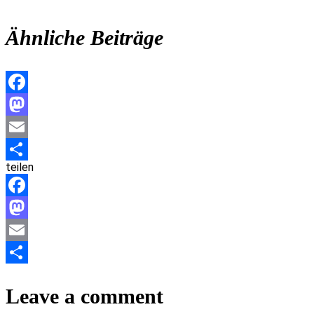
Ähnliche Beiträge
Facebook
Mastodon
Email
teilen
Teilen
Facebook
Mastodon
Email
Teilen
Leave a comment