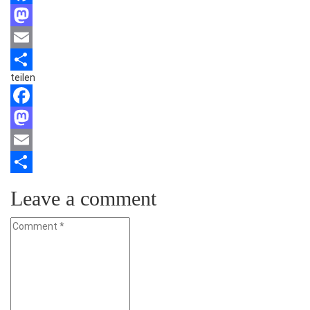
Facebook
Mastodon
Email
teilen
Teilen
Facebook
Mastodon
Email
Teilen
Leave a comment