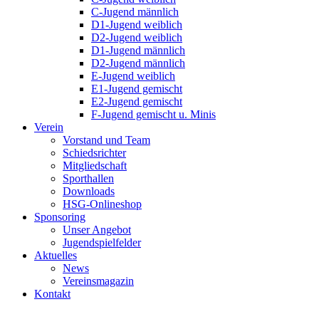
C-Jugend männlich
D1-Jugend weiblich
D2-Jugend weiblich
D1-Jugend männlich
D2-Jugend männlich
E-Jugend weiblich
E1-Jugend gemischt
E2-Jugend gemischt
F-Jugend gemischt u. Minis
Verein
Vorstand und Team
Schiedsrichter
Mitgliedschaft
Sporthallen
Downloads
HSG-Onlineshop
Sponsoring
Unser Angebot
Jugendspielfelder
Aktuelles
News
Vereinsmagazin
Kontakt