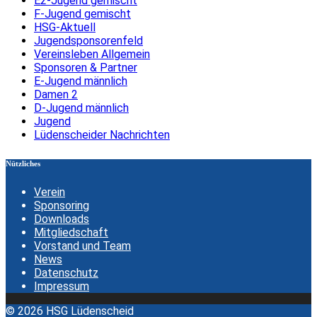
E2-Jugend gemischt
F-Jugend gemischt
HSG-Aktuell
Jugendsponsorenfeld
Vereinsleben Allgemein
Sponsoren & Partner
E-Jugend männlich
Damen 2
D-Jugend männlich
Jugend
Lüdenscheider Nachrichten
Nützliches
Verein
Sponsoring
Downloads
Mitgliedschaft
Vorstand und Team
News
Datenschutz
Impressum
© 2026 HSG Lüdenscheid