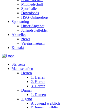
Mitgliedschaft
Sporthallen
Downloads
HSG-Onlineshop
Sponsoring
Unser Angebot
Jugendspielfelder
Aktuelles
News
Vereinsmagazin
Kontakt
Startseite
Mannschaften
Herren
1. Herren
2. Herren
3. Herren
Damen
1. Damen
Jugend
A-Jugend weiblich
C-Jugend weiblich