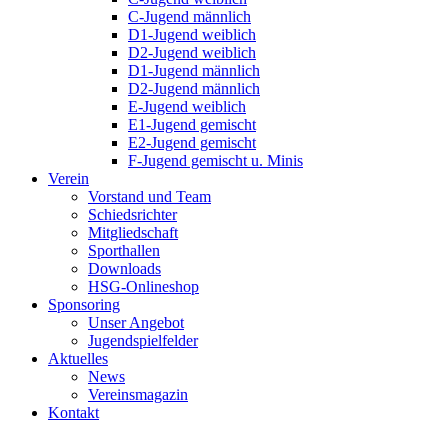
C-Jugend männlich
D1-Jugend weiblich
D2-Jugend weiblich
D1-Jugend männlich
D2-Jugend männlich
E-Jugend weiblich
E1-Jugend gemischt
E2-Jugend gemischt
F-Jugend gemischt u. Minis
Verein
Vorstand und Team
Schiedsrichter
Mitgliedschaft
Sporthallen
Downloads
HSG-Onlineshop
Sponsoring
Unser Angebot
Jugendspielfelder
Aktuelles
News
Vereinsmagazin
Kontakt