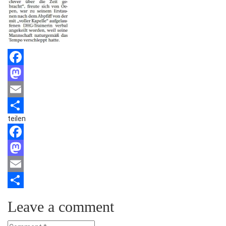
Facebook
Mastodon
Email
teilen
Teilen
Facebook
Mastodon
Email
Teilen
Leave a comment