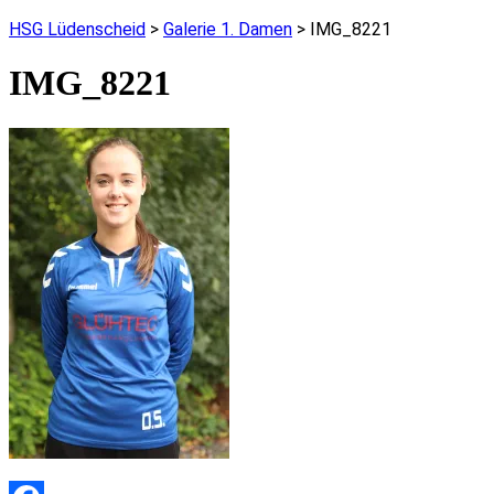
HSG Lüdenscheid
>
Galerie 1. Damen
>
IMG_8221
IMG_8221