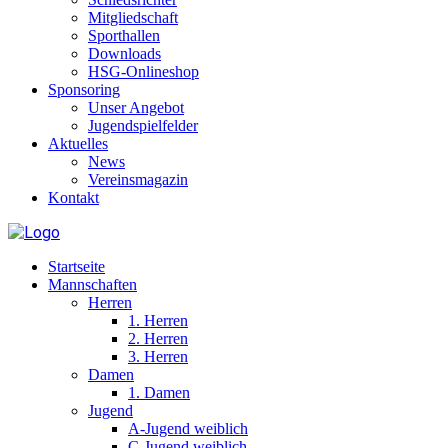
Mitgliedschaft
Sporthallen
Downloads
HSG-Onlineshop
Sponsoring
Unser Angebot
Jugendspielfelder
Aktuelles
News
Vereinsmagazin
Kontakt
Startseite
Mannschaften
Herren
1. Herren
2. Herren
3. Herren
Damen
1. Damen
Jugend
A-Jugend weiblich
C-Jugend weiblich