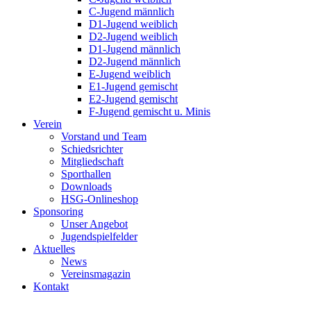
C-Jugend männlich
D1-Jugend weiblich
D2-Jugend weiblich
D1-Jugend männlich
D2-Jugend männlich
E-Jugend weiblich
E1-Jugend gemischt
E2-Jugend gemischt
F-Jugend gemischt u. Minis
Verein
Vorstand und Team
Schiedsrichter
Mitgliedschaft
Sporthallen
Downloads
HSG-Onlineshop
Sponsoring
Unser Angebot
Jugendspielfelder
Aktuelles
News
Vereinsmagazin
Kontakt